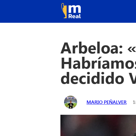
Arbeloa: 
Habríamos
decidido V
MARIO PEÑALVER
1