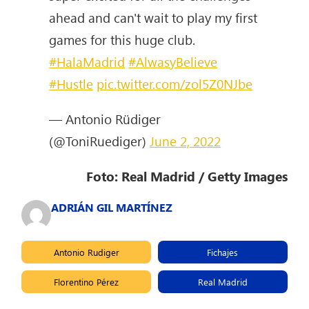
ahead and can't wait to play my first
games for this huge club.
#HalaMadrid
#AlwasyBelieve
#Hustle
pic.twitter.com/zol5Z0NJbe
— Antonio Rüdiger
(@ToniRuediger)
June 2, 2022
Foto: Real Madrid / Getty Images
ADRIÁN GIL MARTÍNEZ
Antonio Rudiger
Fichajes
Florentino Pérez
Real Madrid