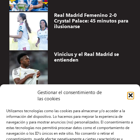
Real Madrid Femenino 2-0
Crystal Palace: 45 minutos para
ilusionarse
Vinicius y el Real Madrid se
entienden
Gestionar el consentimiento de
las cookies
Accesibilidad
Utilizamos tecnologías como las cookies para almacenar y/o acceder a la
Aviso Legal
información del dispositivo. Lo hacemos para mejorar la experiencia de
navegación y para mostrar anuncios (no) personalizados. El consentimiento a
Términos y condiciones
estas tecnologías nos permitirá procesar datos como el comportamiento de
navegación o los ID's únicos en este sitio. No consentir o retirar el
Política de privacidad
consentimiento, puede afectar negativamente a ciertas características y