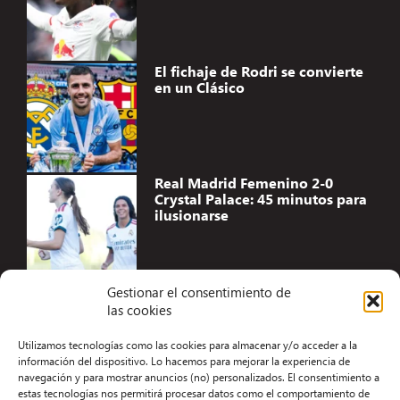
El fichaje de Rodri se convierte
en un Clásico
Real Madrid Femenino 2-0
Crystal Palace: 45 minutos para
ilusionarse
Gestionar el consentimiento de
las cookies
Accesibilidad
Utilizamos tecnologías como las cookies para almacenar y/o acceder a la
Aviso Legal
información del dispositivo. Lo hacemos para mejorar la experiencia de
navegación y para mostrar anuncios (no) personalizados. El consentimiento a
Términos y condiciones
estas tecnologías nos permitirá procesar datos como el comportamiento de