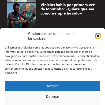
Vinicius habla por primera vez
de Mourinho: «Quiere que sea
como siempre he sido»
Gestionar el consentimiento de
las cookies
Accesibilidad
Utilizamos tecnologías como las cookies para almacenar y/o acceder a la
Aviso Legal
información del dispositivo. Lo hacemos para mejorar la experiencia de
navegación y para mostrar anuncios (no) personalizados. El consentimiento a
Términos y condiciones
estas tecnologías nos permitirá procesar datos como el comportamiento de
navegación o los ID's únicos en este sitio. No consentir o retirar el
Política de privacidad
consentimiento, puede afectar negativamente a ciertas características y
funciones.
Redacción
Contacto
Aceptar
Desarrollo Web por Kiwop
Denegar