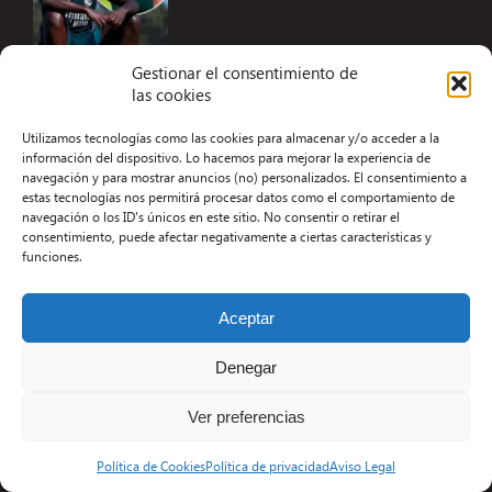
Gestionar el consentimiento de
las cookies
Accesibilidad
Utilizamos tecnologías como las cookies para almacenar y/o acceder a la
Aviso Legal
información del dispositivo. Lo hacemos para mejorar la experiencia de
navegación y para mostrar anuncios (no) personalizados. El consentimiento a
Términos y condiciones
estas tecnologías nos permitirá procesar datos como el comportamiento de
navegación o los ID's únicos en este sitio. No consentir o retirar el
Política de privacidad
consentimiento, puede afectar negativamente a ciertas características y
funciones.
Redacción
Contacto
Aceptar
Desarrollo Web por Kiwop
Denegar
Ver preferencias
Política de Cookies
Política de privacidad
Aviso Legal